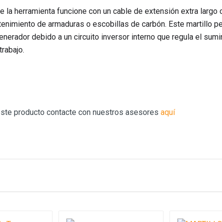
e la herramienta funcione con un cable de extensión extra largo
tenimiento de armaduras o escobillas de carbón. Este martillo p
nerador debido a un circuito inversor interno que regula el sumin
rabajo.
este producto contacte con nuestros asesores
aquí
e producto
1150 W
7.5 kg
SDS Max