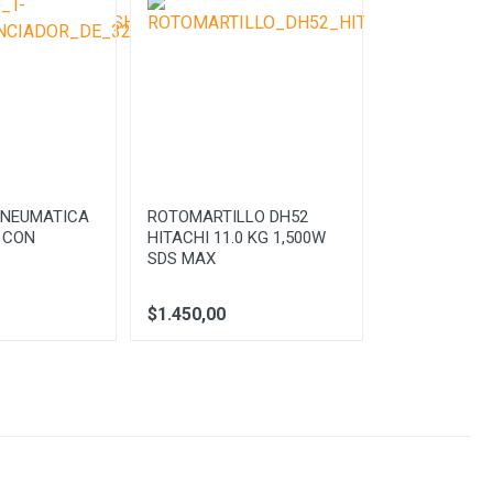
NEUMATICA
ROTOMARTILLO DH52
DEMOLEDOR 
 CON
HITACHI 11.0 KG 1,500W
1800W 70 J 
SDS MAX
HPT
$1.450,00
$2.550,00