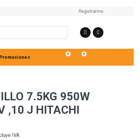
Registrarme
0
0
Promociones
LLO 7.5KG 950W
V ,10 J HITACHI
cluye IVA.