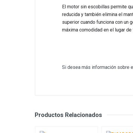
El motor sin escobillas permite qu
reducida y también elimina el man
superior cuando funciona con un ge
máxima comodidad en el lugar de t
Si desea más información sobre 
Comentarios (0)
Generales
Aún no hay comentarios sobre est
Watts
Productos Relacionados
Peso
Encastre