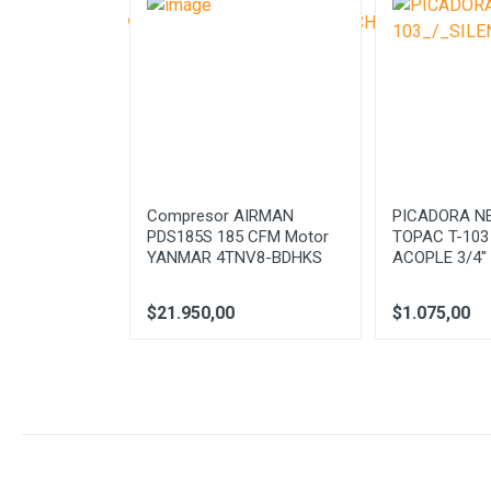
Velocidad Carga Completa
Joules
LO 3.6KG
Compresor AIRMAN
PICADORA N
US V.V REV
PDS185S 185 CFM Motor
TOPAC T-103
YANMAR 4TNV8-BDHKS
ACOPLE 3/4"
$21.950,00
$1.075,00